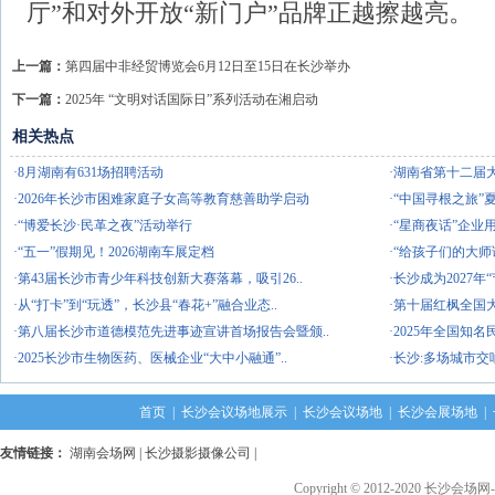
厅”和对外开放“新门户”品牌正越擦越亮。
上一篇：
第四届中非经贸博览会6月12日至15日在长沙举办
下一篇：
2025年 “文明对话国际日”系列活动在湘启动
相关热点
·8月湖南有631场招聘活动
·湖南省第十二届
·2026年长沙市困难家庭子女高等教育慈善助学启动
·“中国寻根之旅”
·“博爱长沙·民革之夜”活动举行
·“星商夜话”企业
·“五一”假期见！2026湖南车展定档
·“给孩子们的大师
·第43届长沙市青少年科技创新大赛落幕，吸引26..
·长沙成为2027
·从“打卡”到“玩透”，长沙县“春花+”融合业态..
·第十届红枫全国
·第八届长沙市道德模范先进事迹宣讲首场报告会暨颁..
·2025年全国知
·2025长沙市生物医药、医械企业“大中小融通”..
·长沙:多场城市
首页
|
长沙会议场地展示
|
长沙会议场地
|
长沙会展场地
|
友情链接：
湖南会场网
|
长沙摄影摄像公司
|
Copyright © 2012-2020 长沙会场网