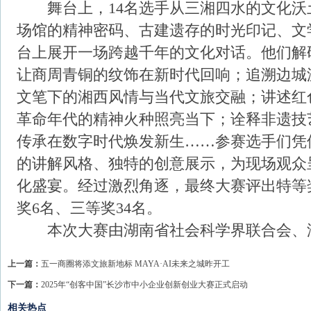
舞台上，14名选手从三湘四水的文化沃
场馆的精神密码、古建遗存的时光印记、文
台上展开一场跨越千年的文化对话。他们解
让商周青铜的纹饰在新时代回响；追溯边城
文笔下的湘西风情与当代文旅交融；讲述红
革命年代的精神火种照亮当下；诠释非遗技
传承在数字时代焕发新生……参赛选手们凭
的讲解风格、独特的创意展示，为现场观众
化盛宴。经过激烈角逐，最终大赛评出特等
奖6名、三等奖34名。
本次大赛由湖南省社会科学界联合会、
上一篇：
五一商圈将添文旅新地标 MAYA·AI未来之城昨开工
下一篇：
2025年“创客中国”长沙市中小企业创新创业大赛正式启动
相关热点