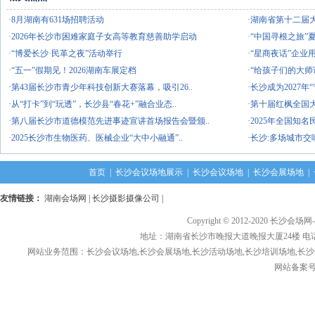
·8月湖南有631场招聘活动
·湖南省第十二届
·2026年长沙市困难家庭子女高等教育慈善助学启动
·“中国寻根之旅”
·“博爱长沙·民革之夜”活动举行
·“星商夜话”企业
·“五一”假期见！2026湖南车展定档
·“给孩子们的大师
·第43届长沙市青少年科技创新大赛落幕，吸引26..
·长沙成为2027
·从“打卡”到“玩透”，长沙县“春花+”融合业态..
·第十届红枫全国
·第八届长沙市道德模范先进事迹宣讲首场报告会暨颁..
·2025年全国知
·2025长沙市生物医药、医械企业“大中小融通”..
·长沙:多场城市
首页
|
长沙会议场地展示
|
长沙会议场地
|
长沙会展场地
|
友情链接：
湖南会场网
|
长沙摄影摄像公司
|
Copyright © 2012-2020 长沙会场网
地址：湖南省长沙市晚报大道晚报大厦24楼 电话： 1376
网站业务范围：长沙会议场地,长沙会展场地,长沙活动场地,长沙培训场地,长沙
网站备案