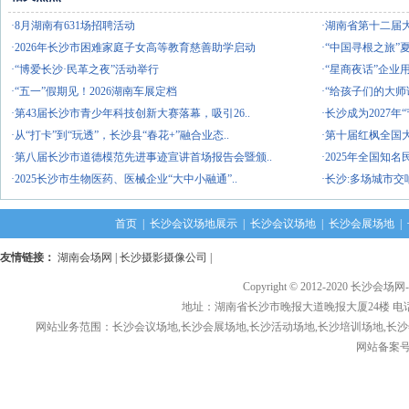
·8月湖南有631场招聘活动
·湖南省第十二届
·2026年长沙市困难家庭子女高等教育慈善助学启动
·“中国寻根之旅”
·“博爱长沙·民革之夜”活动举行
·“星商夜话”企业
·“五一”假期见！2026湖南车展定档
·“给孩子们的大师
·第43届长沙市青少年科技创新大赛落幕，吸引26..
·长沙成为2027
·从“打卡”到“玩透”，长沙县“春花+”融合业态..
·第十届红枫全国
·第八届长沙市道德模范先进事迹宣讲首场报告会暨颁..
·2025年全国知
·2025长沙市生物医药、医械企业“大中小融通”..
·长沙:多场城市
首页
|
长沙会议场地展示
|
长沙会议场地
|
长沙会展场地
|
友情链接：
湖南会场网
|
长沙摄影摄像公司
|
Copyright © 2012-2020 长沙会场网
地址：湖南省长沙市晚报大道晚报大厦24楼 电话： 1376
网站业务范围：长沙会议场地,长沙会展场地,长沙活动场地,长沙培训场地,长沙
网站备案