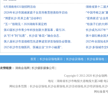
·8月湖南有631场招聘活动
·湖南省第十二届
·2026年长沙市困难家庭子女高等教育慈善助学启动
·“中国寻根之旅”
·“博爱长沙·民革之夜”活动举行
·“星商夜话”企业
·“五一”假期见！2026湖南车展定档
·“给孩子们的大师
·第43届长沙市青少年科技创新大赛落幕，吸引26..
·长沙成为2027
·从“打卡”到“玩透”，长沙县“春花+”融合业态..
·第十届红枫全国
·第八届长沙市道德模范先进事迹宣讲首场报告会暨颁..
·2025年全国知
·2025长沙市生物医药、医械企业“大中小融通”..
·长沙:多场城市
首页
|
长沙会议场地展示
|
长沙会议场地
|
长沙会展场地
|
友情链接：
湖南会场网
|
长沙摄影摄像公司
|
Copyright © 2012-2020 长沙会场网
地址：湖南省长沙市晚报大道晚报大厦24楼 电话： 1376
网站业务范围：长沙会议场地,长沙会展场地,长沙活动场地,长沙培训场地,长沙
网站备案